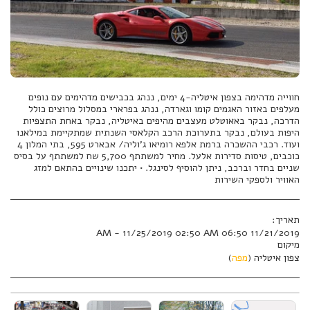
חווייה מדהימה בצפון איטליה-4 ימים, ננהג בכבישים מדהימים עם נופים
מעלפים באזור האגמים קומו וגארדה, ננהג בפרארי במסלול מרוצים כולל
הדרכה, נבקר באאוטלט מעצבים מהיפים באיטליה, נבקר באחת התצפיות
היפות בעולם, נבקר בתערוכת הרכב הקלאסי השנתית שמתקיימת במילאנו
ועוד. רכבי ההשכרה ברמת אלפא רומיאו ג'וליה/ אבארט 595, בתי המלון 4
כוכבים, טיסות סדירות אלעל. מחיר למשתתף 5,700 שח למשתתף על בסיס
שניים בחדר וברכב, ניתן להוסיף לסינגל. • יתכנו שינויים בהתאם למזג
האוויר ולספקי השירות
תאריך:
11/21/2019 06:50 AM - 11/25/2019 02:50 AM
מיקום
צפון איטליה (
מפה
)