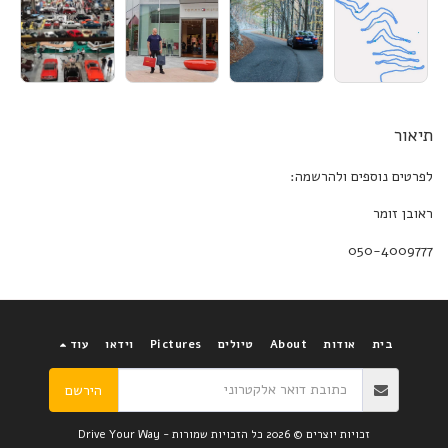
תיאור
לפרטים נוספים ולהרשמה:
ראובן זומר
050-4009777
בית
אודות
About
טיולים
Pictures
וידאו
עוד
הירשם
זכויות יוצרים © 2026 כל הזכויות שמורות -
Drive Your Way