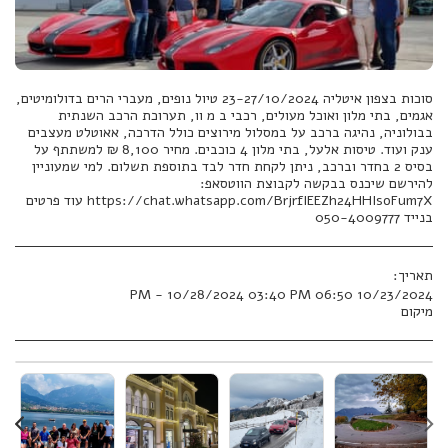
סוכות בצפון איטליה 23-27/10/2024 טיול נופים, מעברי הרים בדולומיטים,
אגמים, בתי מלון ואוכל מעולים, רכבי ב מ וו, תערוכת הרכב השנתית
בבולוניה, נהיגה ברכב על במסלול מירוצים כולל הדרכה, אאוטלט מעצבים
ענק ועוד. טיסות אלעל, בתי מלון 4 כוכבים. מחיר 8,100 ₪ למשתתף על
בסיס 2 בחדר וברכב, ניתן לקחת חדר לבד בתוספת תשלום. למי שמעוניין
להירשם שיכנס בבקשה לקבוצת הווטסאפ:
https://chat.whatsapp.com/BrjrfIEEZh24HHIsoFum7X עוד פרטים
בנייד 050-4009777
תאריך:
10/23/2024 06:50 PM - 10/28/2024 03:40 PM
מיקום